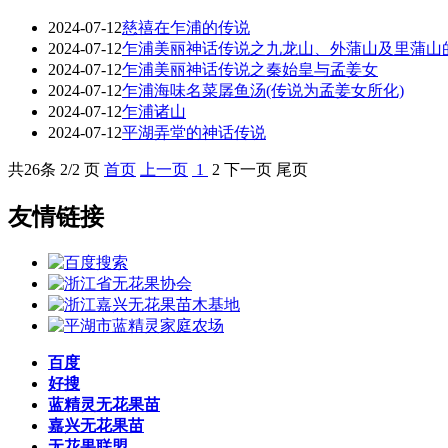
2024-07-12
慈禧在乍浦的传说
2024-07-12
乍浦美丽神话传说之九龙山、外蒲山及里蒲山
2024-07-12
乍浦美丽神话传说之秦始皇与孟姜女
2024-07-12
乍浦海味名菜孱鱼汤(传说为孟姜女所化)
2024-07-12
乍浦诸山
2024-07-12
平湖弄堂的神话传说
共
26
条 2/2 页
首页
上一页
1
2
下一页
尾页
友情链接
百度
好搜
蓝精灵无花果苗
嘉兴无花果苗
无花果联盟